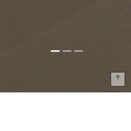
arrow_upward
상가