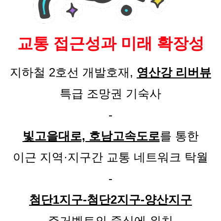
교통 접근성과 미래 확장성
지하철 2호선 개발호재,
영산강 리버뷰
특급 조망권 기숙사
-
빛고을대로, 호남고속도로
를 통한
이근 지역·지구간 교통 네트워크 탁월
-
첨단1지구-첨단2지구-양산지구
주거벨트의 중심에 위치