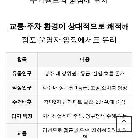
-
교통·주차 환경이 상대적으로 쾌적
해
점포 운영자 입장에서도 유리
항목
내용
유동인구
광주 내 상위권 1등급, 전일 흐름 존재
직장인구
광주 내 상위권 1등급, 고정 소비층 형성
주거배후
첨단2지구 아파트 밀집, 20~40대 중심
입지 특징
지식산업센터 중심, 정부정책 수혜 가능
arrow_upward
간선도로 접근성 우수, 지하철 2호선 호
교통
재